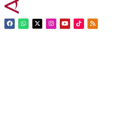
Terkini
Berita
Top News
Ngabuburit
Terpopuler
Hidangan
Foto
Info Mudik
Video
Tokoh
Infografik
Tausiyah
English
Jadwal Imsak
Karkhas
ANTARA News English