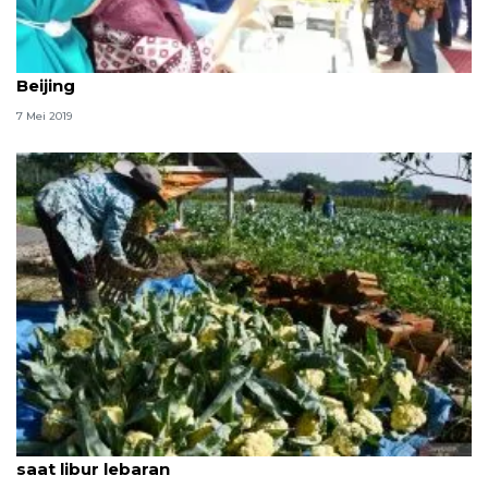
Opor ayam menu utama buka puasa perdana KBRI
Beijing
7 Mei 2019
Resep bunga kol panggang, camilan rendah kalori
saat libur lebaran