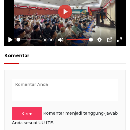
Play
00:00
Play
Mute
Settings
PIP
Ente
full
Komentar
Komentar menjadi tanggung-jawab
Kirim
Anda sesuai UU ITE.