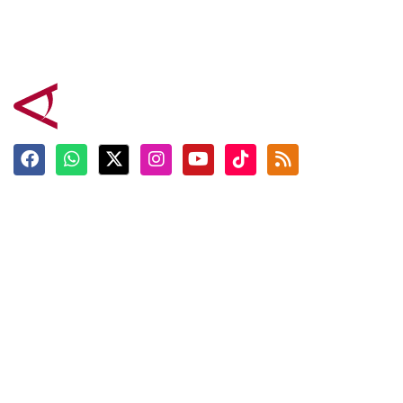
Terkini
Berita
Top News
Ngabuburit
Terpopuler
Hidangan
Foto
Info Mudik
Video
Tokoh
Infografik
Tausiyah