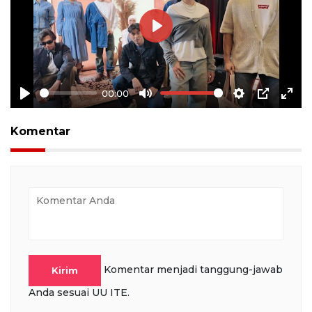
Play
00:00
Play
Mute
Settings
PIP
Ente
full
Komentar
Komentar menjadi tanggung-jawab
Kirim
Anda sesuai UU ITE.