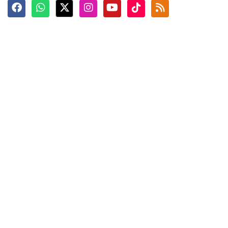
Terkini
Berita
Top News
Ngabuburit
Terpopuler
Hidangan
Foto
Info Mudik
Video
Tokoh
Infografik
Tausiyah
English
Jadwal Imsak
Karkhas
ANTARA News English
Anti Hoaks
Masuk
ANTARA Interaktif
Ketentuan Penggunaan