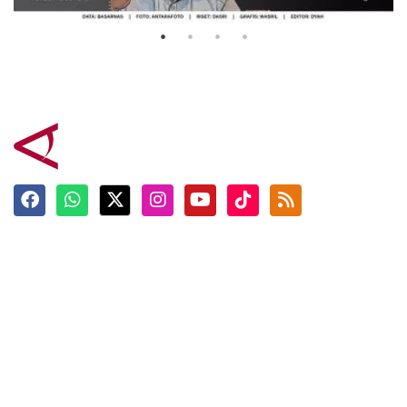
Terkini
Berita
Top News
Ngabuburit
Terpopuler
Hidangan
Foto
Info Mudik
Video
Tokoh