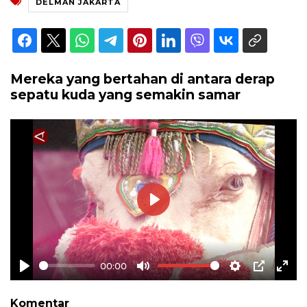
DELMAN JAKARTA
Mereka yang bertahan di antara derap
sepatu kuda yang semakin samar
Play
00:00
Play
Mute
Settings
PIP
Ente
full
Komentar