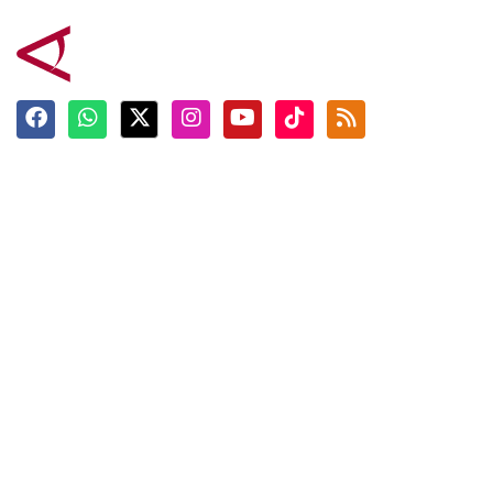
Terkini
Berita
Top News
Ngabuburit
Terpopuler
Hidangan
Foto
Info Mudik
Video
Tokoh
Infografik
Tausiyah
English
Jadwal Imsak