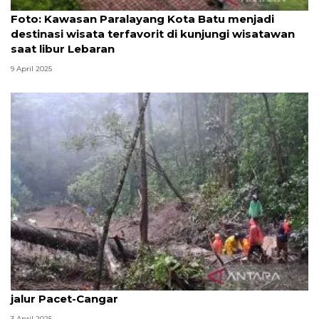
Foto
Foto: Kawasan Paralayang Kota Batu menjadi
destinasi wisata terfavorit di kunjungi wisatawan
saat libur Lebaran
9 April 2025
Polisi alihkan arus Batu-Mojokerto imbas longsor di
jalur Pacet-Cangar
3 April 2025