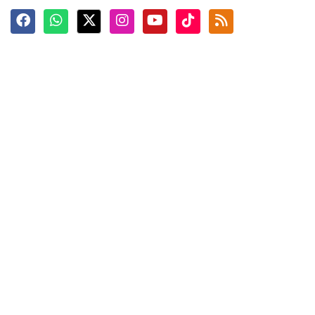
Terkini
Berita
Top News
Ngabuburit
Terpopuler
Hidangan
Foto
Info Mudik
Video
Tokoh
Infografik
Tausiyah
English
Jadwal Imsak
Karkhas
ANTARA News English
Anti Hoaks
Masuk