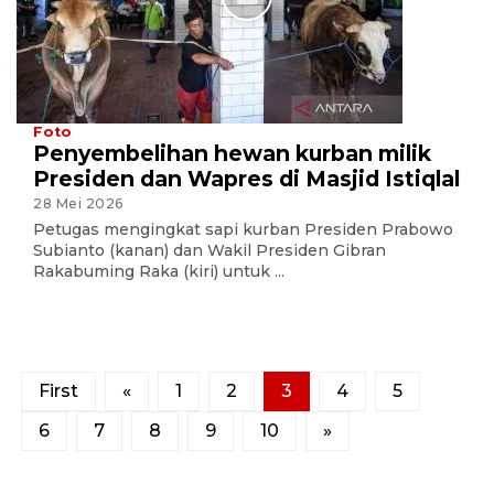
Foto
Penyembelihan hewan kurban milik
Presiden dan Wapres di Masjid Istiqlal
28 Mei 2026
Petugas mengingkat sapi kurban Presiden Prabowo
Subianto (kanan) dan Wakil Presiden Gibran
Rakabuming Raka (kiri) untuk ...
First
«
1
2
3
4
5
6
7
8
9
10
»