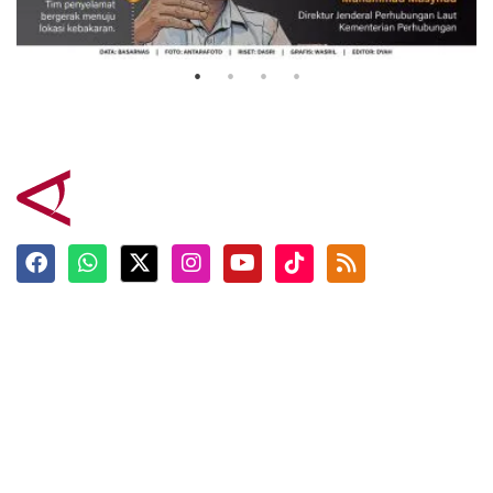
Mutiara Sentosa 2
3 Agustus 2026
Terkini
Berita
Top News
Ngabuburit
Terpopuler
Hidangan
Foto
Info Mudik
Video
Tokoh