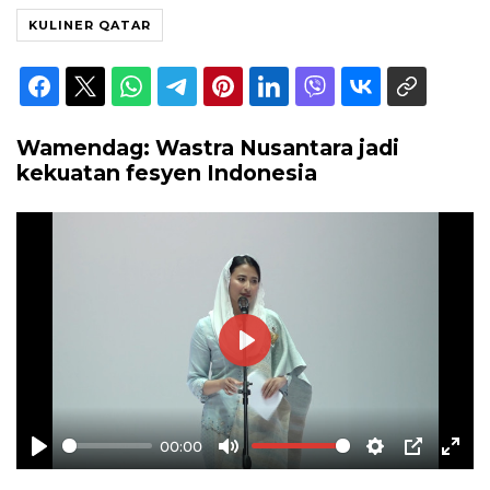
KULINER QATAR
Wamendag: Wastra Nusantara jadi
kekuatan fesyen Indonesia
Play
00:00
Play
Mute
Settings
PIP
Ente