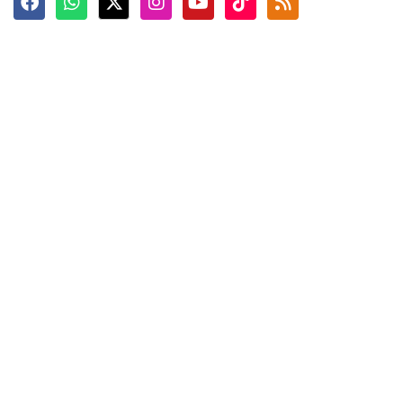
Terkini
Berita
Top News
Ngabuburit
Terpopuler
Hidangan
Foto
Info Mudik
Video
Tokoh
Infografik
Tausiyah
English
Jadwal Imsak
Karkhas
ANTARA News English
Anti Hoaks
Masuk
ANTARA Interaktif
Ketentuan Penggunaan