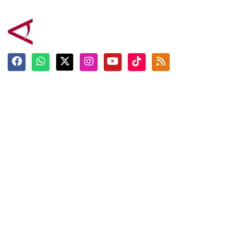
Terkini
Berita
Top News
Ngabuburit
Terpopuler
Hidangan
Foto
Info Mudik
Video
Tokoh
Infografik
Tausiyah
English
Jadwal Imsak