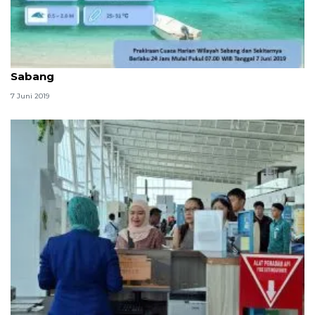
BMKG imbau waspadai potensi cuaca buruk di
Sabang
7 Juni 2019
5.323 penumpang lalui Bandara Radin Inten di