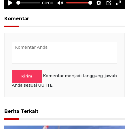
00:00
Play
Mute
Settings
PIP
Ente
full
Komentar
Komentar menjadi tanggung-jawab
Kirim
Anda sesuai UU ITE.
Berita Terkait