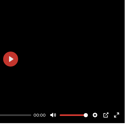
Play
00:00
Mute
Settings
PIP
Enter
fullscree