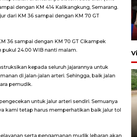
Lebaran Betawi 2026, ajang
sampai dengan KM 414 Kalikangkung, Semarang.
silaturahim masyarakat dan
ajur dari KM 36 sampai dengan KM 70 GT
upaya pelestarian budaya di
Ibu Kota
11 April 2026
di KM 36 sampai dengan KM 70 GT Cikampek
 pukul 24.00 WIB nanti malam.
V
instruksikan kepada seluruh jajarannya untuk
an di jalan-jalan arteri. Sehingga, baik jalan
 para pemudik.
ngecekan untuk jalur arteri sendiri. Semuanya
ya kami tetap harus memperhatikan baik jalur tol
Gabung Persebaya, striker
timnas Ramadhan Sananta
kembali asah naluri
9 Juli 2026
ya pelayanan serta pengamanan mudik lebaran akan