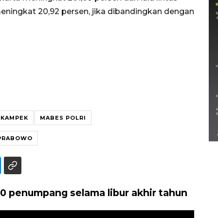
eningkat 20,92 persen, jika dibandingkan dengan
Semarak Lebaran Ketupat di
IKAMPEK
MABES POLRI
berbagai daerah
28 Maret 2026
 PRABOWO
00 penumpang selama libur akhir tahun