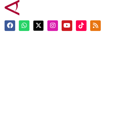
Terkini
Berita
Top News
Ngabuburit
Terpopuler
Hidangan
Foto
Info Mudik
Video
Tokoh
Infografik
Tausiyah
English
Jadwal Imsak
Karkhas
ANTARA News English