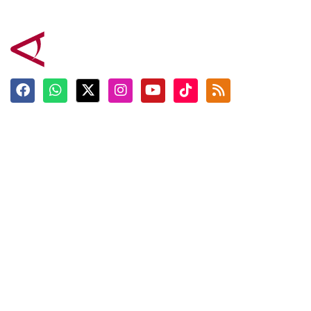
Terkini
Berita
Top News
Ngabuburit
Terpopuler
Hidangan
Foto
Info Mudik
Video
Tokoh
Infografik
Tausiyah
English
Jadwal Imsak