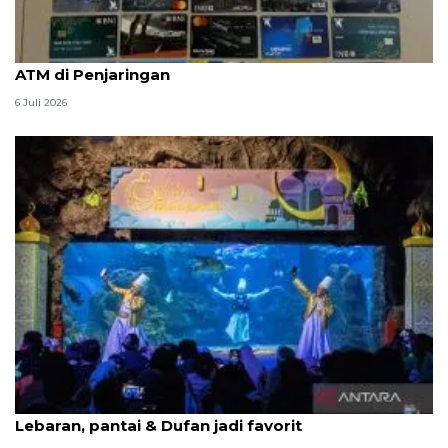
Polisi buru otak sindikat pencuri bermodus ganjal
ATM di Penjaringan
6 Juli 2026
Ancol catat 266.668 kunjungan selama libur
Lebaran, pantai & Dufan jadi favorit