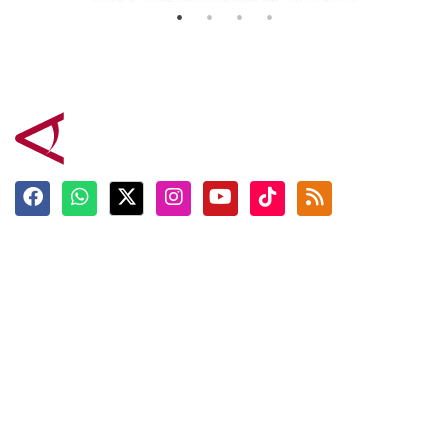
Terkini
Berita
Top News
Ngabuburit
Terpopuler
Hidangan
Foto
Info Mudik
Video
Tokoh
Infografik
Tausiyah