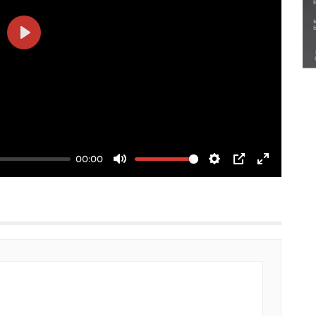
Semarak Lebaran Ketupat di
berbagai daerah
Play
28 Maret 2026
00:00
Mute
Settings
PIP
Enter
fullscree