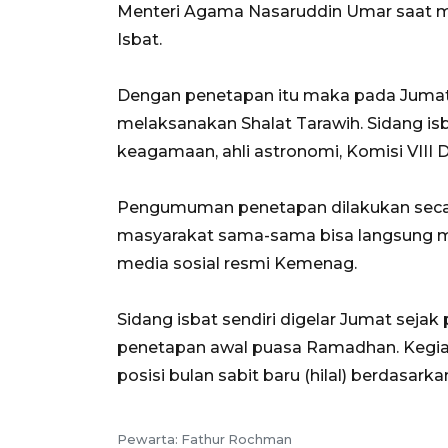
Menteri Agama Nasaruddin Umar saat m
Isbat.
Dengan penetapan itu maka pada Jumat
melaksanakan Shalat Tarawih. Sidang isba
keagamaan, ahli astronomi, Komisi VIII 
Pengumuman penetapan dilakukan secara
masyarakat sama-sama bisa langsung m
media sosial resmi Kemenag.
Sidang isbat sendiri digelar Jumat seja
penetapan awal puasa Ramadhan. Kegiat
posisi bulan sabit baru (hilal) berdasark
Pewarta: Fathur Rochman