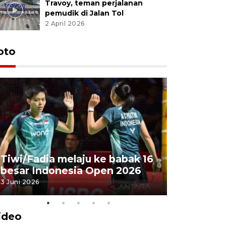
Travoy, teman perjalanan
pemudik di Jalan Tol
2 April 2026
oto
Penyembe
Tiwi/Fadia melaju ke babak 16
milik Pre
besar Indonesia Open 2026
Masjid Ist
3 Juni 2026
28 Mei 2026
ideo