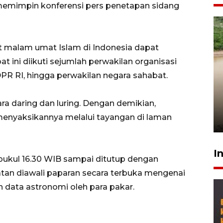
emimpin konferensi pers penetapan sidang
 malam umat Islam di Indonesia dapat
t ini diikuti sejumlah perwakilan organisasi
DPR RI, hingga perwakilan negara sahabat.
Gabung Persebaya, striker
timnas Ramadhan Sananta
 daring dan luring. Dengan demikian,
kembali asah naluri
enyaksikannya melalui tayangan di laman
9 Juli 2026
I
k pukul 16.30 WIB sampai ditutup dengan
an diawali paparan secara terbuka mengenai
an data astronomi oleh para pakar.