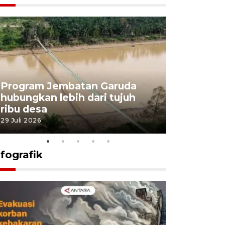
Program Jembatan Garuda
Pemerint
hubungkan lebih dari tujuh
pembangu
ribu desa
dukung k
29 Juli 2026
29 Juli 2026
nfografik