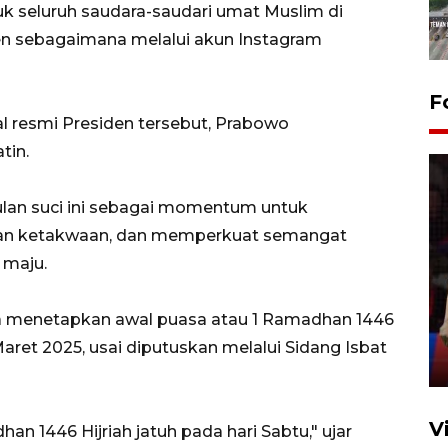
k seluruh saudara-saudari umat Muslim di
en sebagaimana melalui akun Instagram
F
l resmi Presiden tersebut, Prabowo
tin.
lan suci ini sebagai momentum untuk
an ketakwaan, dan memperkuat semangat
 maju.
Lebaran Betawi 2026, ajang
silaturahim masyarakat dan
upaya pelestarian budaya di
 menetapkan awal puasa atau 1 Ramadhan 1446
Ibu Kota
Maret 2025, usai diputuskan melalui Sidang Isbat
11 April 2026
V
n 1446 Hijriah jatuh pada hari Sabtu," ujar