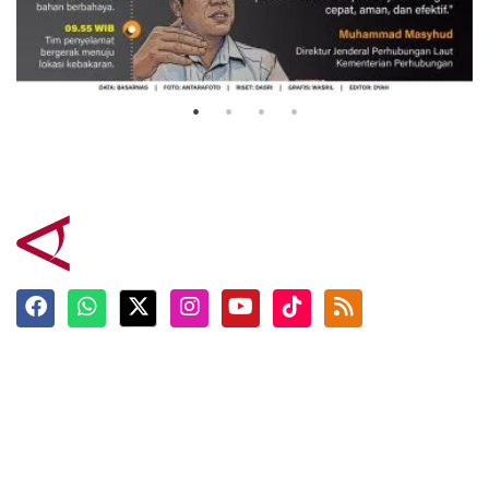
Evakuasi korban kebakaran KM
Mutiara Sentosa 2
3 Agustus 2026
Terkini
Berita
Top News
Ngabuburit
Terpopuler
Hidangan