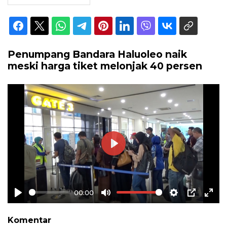
Penumpang Bandara Haluoleo naik
meski harga tiket melonjak 40 persen
Play
00:00
Play
Mute
Settings
PIP
Ente
full
Komentar