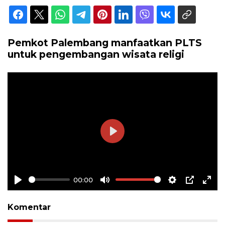
Pemkot Palembang manfaatkan PLTS
untuk pengembangan wisata religi
Play
00:00
Play
Mute
Settings
PIP
Ente
full
Komentar