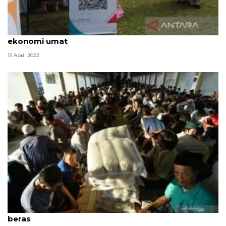
Mendorong masjid jadi media pemberdayaan
ekonomi umat
15 April 2022
Masjid Agung Palembang kumpulkan zakat 4,2 ton
beras