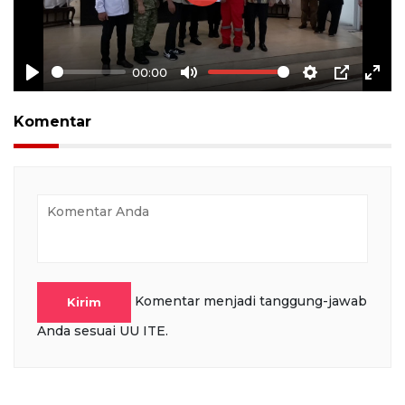
Play
00:00
Play
Mute
Settings
PIP
Ente
full
Komentar
Komentar menjadi tanggung-jawab
Kirim
Anda sesuai UU ITE.