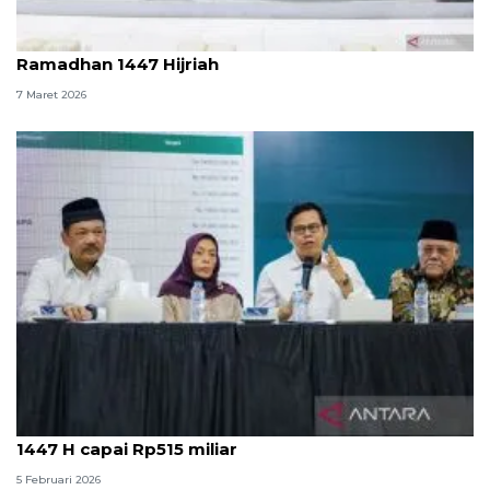
Baznas RI bersihkan 5.000 unit AC masjid pada
Ramadhan 1447 Hijriah
7 Maret 2026
Baznas RI targetkan pengumpulan ZIS Ramadhan
1447 H capai Rp515 miliar
5 Februari 2026