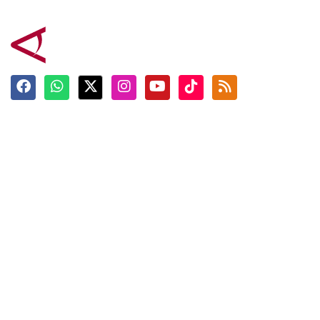
Terkini
Berita
Top News
Ngabuburit
Terpopuler
Hidangan
Foto
Info Mudik
Video
Tokoh
Infografik
Tausiyah
English
Jadwal Imsak