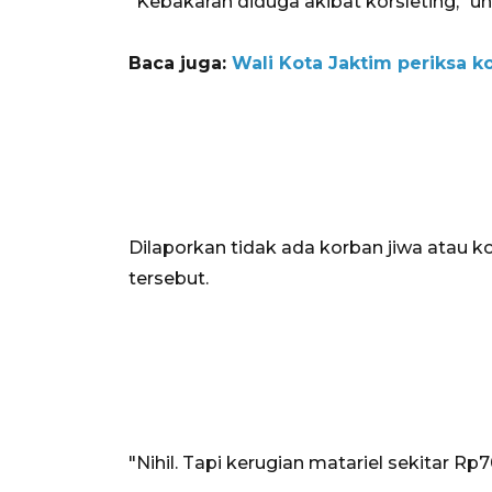
"Kebakaran diduga akibat korsleting," u
Baca juga:
Wali Kota Jaktim periksa 
Dilaporkan tidak ada korban jiwa atau k
tersebut.
"Nihil. Tapi kerugian matariel sekitar Rp70