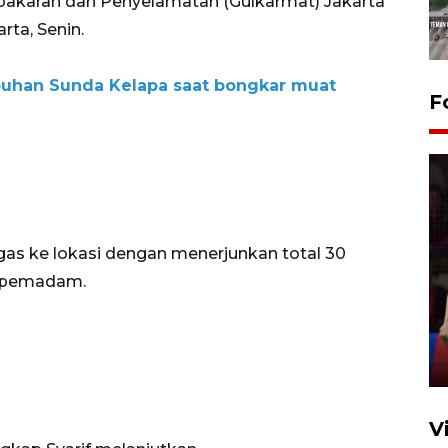
bakaran dan Penyelamatan (Gulkarmat) Jakarta
rta, Senin.
abuhan Sunda Kelapa saat bongkar muat
F
gas ke lokasi dengan menerjunkan total 30
Lebaran Betawi 2026, ajang
n pemadam.
silaturahim masyarakat dan
upaya pelestarian budaya di
Ibu Kota
11 April 2026
V