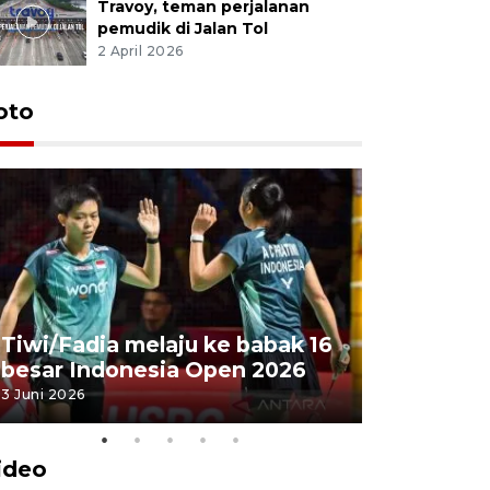
Travoy, teman perjalanan
pemudik di Jalan Tol
2 April 2026
oto
Penyembe
Tiwi/Fadia melaju ke babak 16
milik Pre
besar Indonesia Open 2026
Masjid Ist
3 Juni 2026
28 Mei 2026
ideo