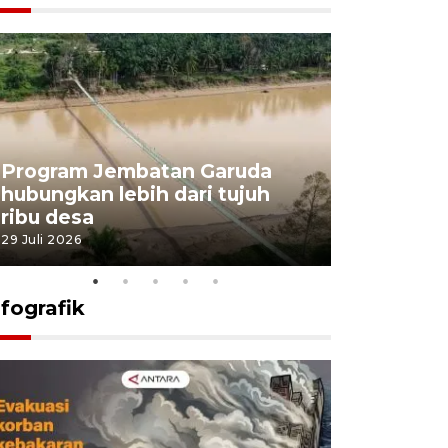
Program Jembatan Garuda
Pemerint
hubungkan lebih dari tujuh
pembangu
ribu desa
dukung k
29 Juli 2026
29 Juli 2026
nfografik