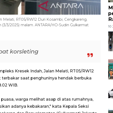
M
p
R
n Melati, RT05/RW12 Duri Kosambi, Cengkareng,
in (3/3/2025) malam. ANTARA/HO-Sudin Gulkarmat
10 
at korsleting
pleks Kresek Indah, Jalan Melati, RT05/RW12
t terbakar saat penghuninya hendak berbuka
8.02 WIB.
 puasa, warga melihat asap di atas rumahnya,
ikan adanya kebakaran," kata Kepala Seksi