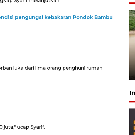
ngkap Syarif melanjutkan.
kondisi pengungsi kebakaran Pondok Bambu
Gabung Persebaya, striker
timnas Ramadhan Sananta
kembali asah naluri
orban luka dari lima orang penghuni rumah
9 Juli 2026
I
 juta," ucap Syarif.