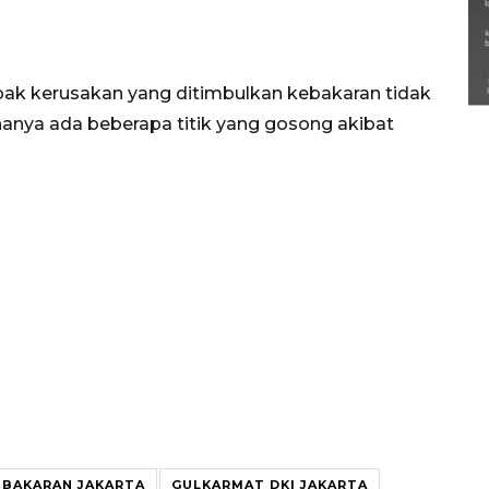
Semarak Lebaran Ketupat di
berbagai daerah
28 Maret 2026
pak kerusakan yang ditimbulkan kebakaran tidak
hanya ada beberapa titik yang gosong akibat
EBAKARAN JAKARTA
GULKARMAT DKI JAKARTA