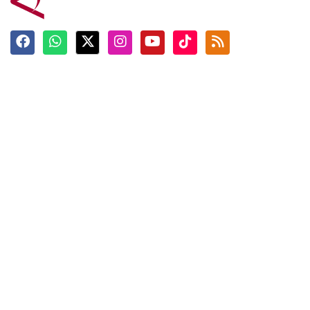
Terkini
Berita
Top News
Ngabuburit
Terpopuler
Hidangan
Foto
Info Mudik
Video
Tokoh
Infografik
Tausiyah
English
Jadwal Imsak
Karkhas
ANTARA News English