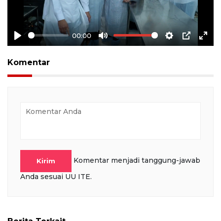
00:00
Play
Mute
Settings
PIP
Ente
full
Komentar
Komentar menjadi tanggung-jawab
Kirim
Anda sesuai UU ITE.