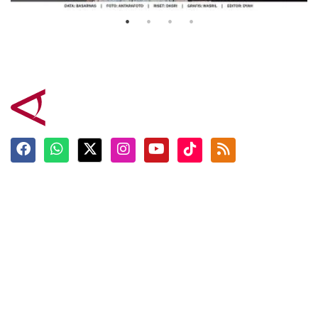
Terkini
Berita
Top News
Ngabuburit
Terpopuler
Hidangan
Foto
Info Mudik
Video
Tokoh