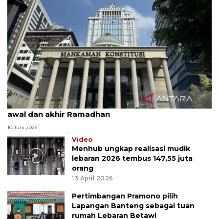
MK uji materi UU Peradilan Agama perihal isbat
awal dan akhir Ramadhan
10 Juni 2026
Video
Menhub ungkap realisasi mudik
lebaran 2026 tembus 147,55 juta
orang
13 April 2026
Pertimbangan Pramono pilih
Lapangan Banteng sebagai tuan
rumah Lebaran Betawi