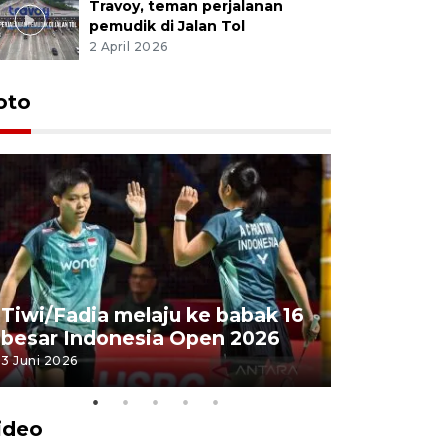
Travoy, teman perjalanan
pemudik di Jalan Tol
2 April 2026
oto
Penyembe
Tiwi/Fadia melaju ke babak 16
milik Pre
besar Indonesia Open 2026
Masjid Ist
3 Juni 2026
28 Mei 2026
ideo