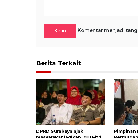
Komentar menjadi tang
Kirim
Berita Terkait
DPRD Surabaya ajak
Pimpinan 
masyarakat jadikan Idul Fitri
Permudah