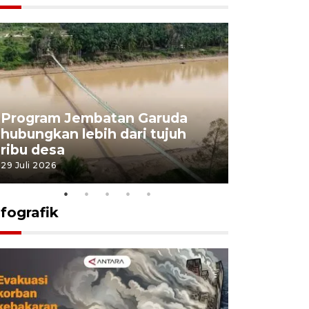
Program Jembatan Garuda
Pemerint
hubungkan lebih dari tujuh
pembangu
ribu desa
dukung k
29 Juli 2026
29 Juli 2026
nfografik