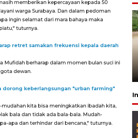
at masih memberikan kepercayaan kepada 50
layani warga Surabaya. Dan dalam pedoman
apa ingin selamat dari mara bahaya maka
atu," tuturnya.
rap retret samakan frekuensi kepala daerah
Gabung Persebaya, striker
timnas Ramadhan Sananta
a Mufidah berharap dalam momen bulan suci ini
kembali asah naluri
ggota dewan.
9 Juli 2026
a dorong keberlangsungan "urban farming"
I
-mudahan kita bisa meningkatkan ibadah kita,
lak bala dan tidak ada bala-bala. Mudah-
pa-apa dan terhindar dari bencana," tuturnya.