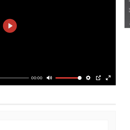
Semarak Lebaran Ketupat di
berbagai daerah
28 Maret 2026
Play
00:00
Mute
Settings
PIP
Enter
fullscree