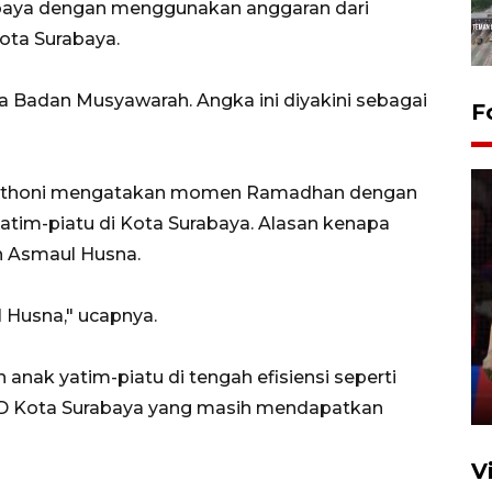
baya dengan menggunakan anggaran dari
ota Surabaya.
ota Badan Musyawarah. Angka ini diyakini sebagai
F
 Fathoni mengatakan momen Ramadhan dengan
tim-piatu di Kota Surabaya. Alasan kenapa
h Asmaul Husna.
Lebaran Betawi 2026, ajang
l Husna," ucapnya.
silaturahim masyarakat dan
upaya pelestarian budaya di
Ibu Kota
nak yatim-piatu di tengah efisiensi seperti
11 April 2026
PRD Kota Surabaya yang masih mendapatkan
V