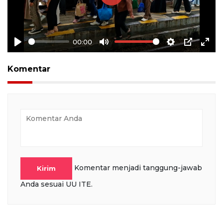
Play
00:00
Play
Mute
Settings
PIP
Ente
full
Komentar
Komentar menjadi tanggung-jawab
Kirim
Anda sesuai UU ITE.