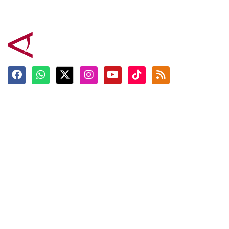
Terkini
Berita
Top News
Ngabuburit
Terpopuler
Hidangan
Foto
Info Mudik
Video
Tokoh
Infografik
Tausiyah
English