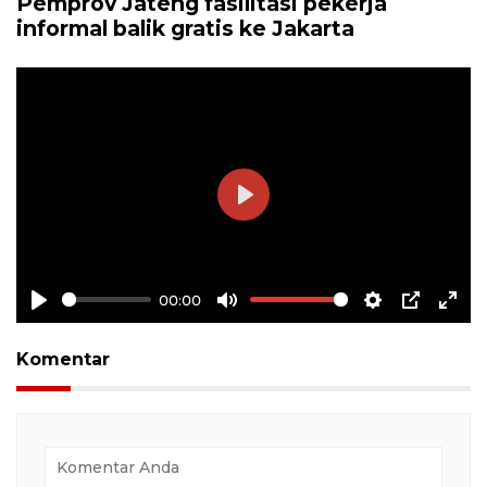
Pemprov Jateng fasilitasi pekerja
informal balik gratis ke Jakarta
Play
00:00
Play
Mute
Settings
PIP
Ente
full
Komentar