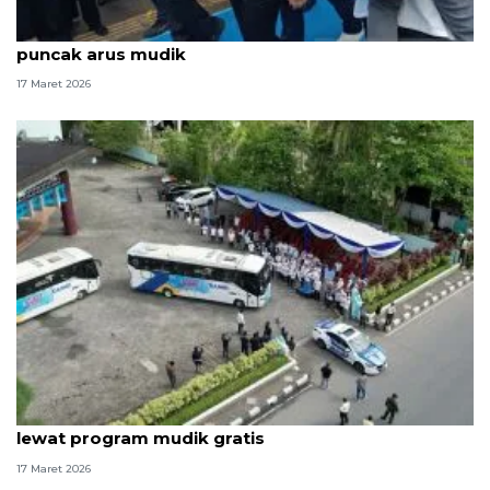
Gibran minta pemudik waspadai kondisi tubuh saat
puncak arus mudik
17 Maret 2026
PTPN IV PalmCo berangkatkan 1.160 pemudik
lewat program mudik gratis
17 Maret 2026