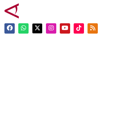
Terkini
Berita
Top News
Ngabuburit
Terpopuler
Hidangan
Foto
Info Mudik
Video
Tokoh
Infografik
Tausiyah
English
Jadwal Imsak