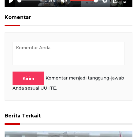
00:00
Play
Mute
Settings
PIP
Ente
full
Komentar
Komentar menjadi tanggung-jawab
Kirim
Anda sesuai UU ITE.
Berita Terkait