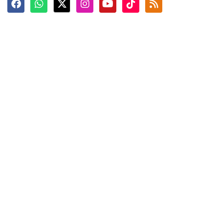
Terkini
Berita
Top News
Ngabuburit
Terpopuler
Hidangan
Foto
Info Mudik
Video
Tokoh
Infografik
Tausiyah
English
Jadwal Imsak
Karkhas
ANTARA News English
Anti Hoaks
Masuk
ANTARA Interaktif
Ketentuan Penggunaan