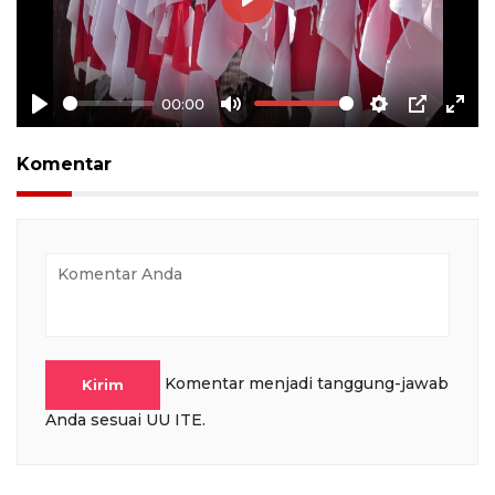
Play
00:00
Play
Mute
Settings
PIP
Ente
full
Komentar
Komentar menjadi tanggung-jawab
Kirim
Anda sesuai UU ITE.