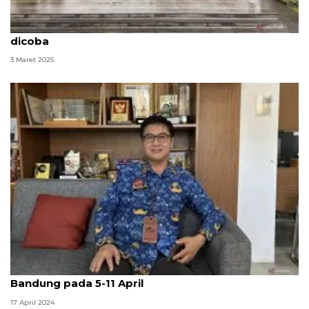
8 tempat seru buat ngabuburit di Bandung, wajib
dicoba
3 Maret 2025
Disparbud: 21.252 wisatawan kunjungi Kota
Bandung pada 5-11 April
17 April 2024