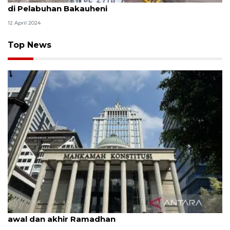
di Pelabuhan Bakauheni
12 April 2024
Top News
MK uji materi UU Peradilan Agama perihal isbat
awal dan akhir Ramadhan