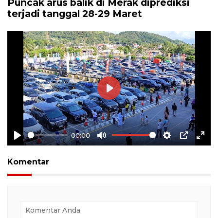
Puncak arus balik di Merak diprediksi
terjadi tanggal 28-29 Maret
Play
00:00
Play
Mute
Settings
PIP
Ente
full
Komentar