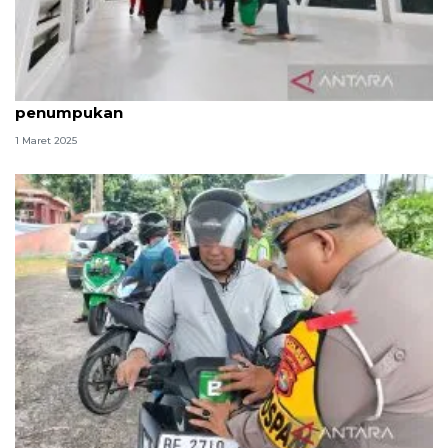
ASDP imbau pemudik beli tiket lebih awal hindari
penumpukan
1 Maret 2025
Petugas terapkan delay system cegah kepadatan