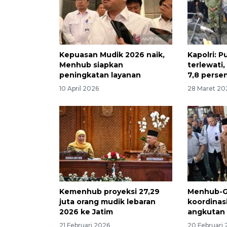
Kepuasan Mudik 2026 naik,
Kapolri: P
Menhub siapkan
terlewati
peningkatan layanan
7,8 perse
10 April 2026
28 Maret 20
Kemenhub proyeksi 27,29
Menhub-G
juta orang mudik lebaran
koordinas
2026 ke Jatim
angkutan
21 Februari 2026
20 Februari