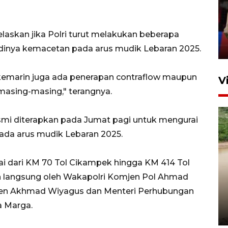
silaturahim masyarakat dan
upaya pelestarian budaya di
Ibu Kota
elaskan jika Polri turut melakukan beberapa
11 April 2026
jadinya kemacetan pada arus mudik Lebaran 2025.
 kemarin juga ada penerapan contraflow maupun
V
masing-masing," terangnya.
esmi diterapkan pada Jumat pagi untuk mengurai
 pada arus mudik Lebaran 2025.
i dari KM 70 Tol Cikampek hingga KM 414 Tol
Gabung Persebaya, striker
in langsung oleh Wakapolri Komjen Pol Ahmad
timnas Ramadhan Sananta
Irjen Akhmad Wiyagus dan Menteri Perhubungan
kembali asah naluri
a Marga.
9 Juli 2026