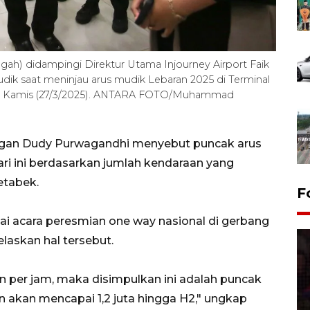
h) didampingi Direktur Utama Injourney Airport Faik
ik saat meninjau arus mudik Lebaran 2025 di Terminal
en, Kamis (27/3/2025). ANTARA FOTO/Muhammad
ngan Dudy Purwagandhi menyebut puncak arus
ari ini berdasarkan jumlah kendaraan yang
etabek.
F
sai acara peresmian one way nasional di gerbang
laskan hal tersebut.
an per jam, maka disimpulkan ini adalah puncak
an akan mencapai 1,2 juta hingga H2," ungkap
Lebaran Betawi 2026, ajang