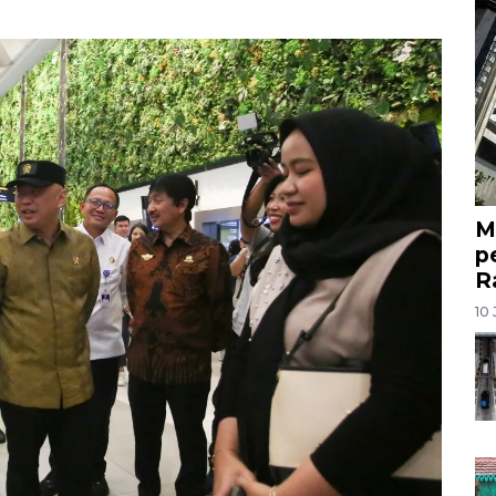
M
p
R
10 