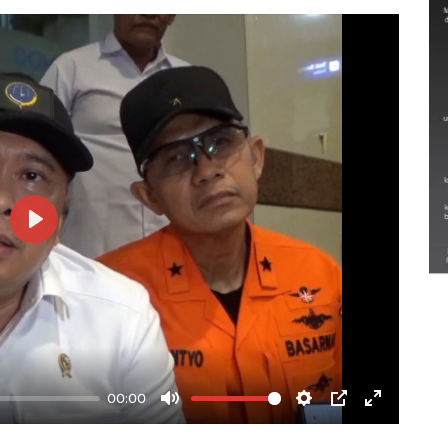
Semarak Lebaran Ketupat di
berbagai daerah
Play
28 Maret 2026
00:00
Mute
Settings
PIP
Enter
fullscree