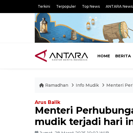
Terkini
Terpopuler
Top News
ANTARA News
HOME
BERITA
Ramadhan
Info Mudik
Menteri Per
Arus Balik
Menteri Perhubunga
mudik terjadi hari i