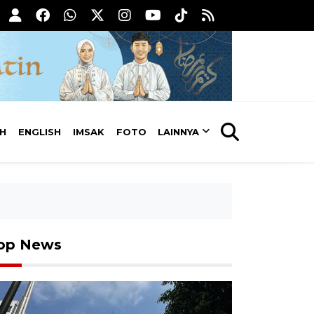
AH
ENGLISH
IMSAK
FOTO
LAINNYA
op News