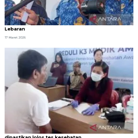
Pramono minta pemudik tak balik serentak setelah
Lebaran
17 Maret 2026
Sopir bus bawa pemudik di Pulo Gebang
dipastikan lolos tes kesehatan