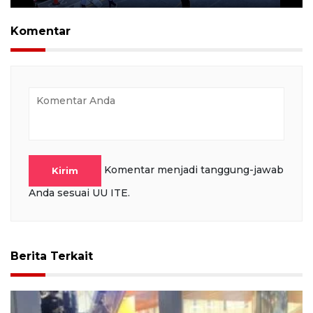
Play
Mute
Settings
PIP
Ente
full
Komentar
Komentar menjadi tanggung-jawab
Kirim
Anda sesuai UU ITE.
Berita Terkait