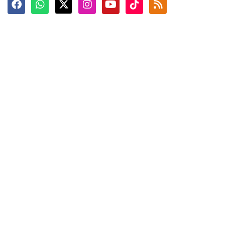
Terkini
Berita
Top News
Ngabuburit
Terpopuler
Hidangan
Foto
Info Mudik
Video
Tokoh
Infografik
Tausiyah
English
Jadwal Imsak
Karkhas
ANTARA News English
Anti Hoaks
Masuk
ANTARA Interaktif
Ketentuan Penggunaan