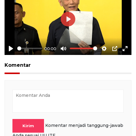
Play
00:00
Play
Mute
Settings
PIP
Ente
full
Komentar
Komentar menjadi tanggung-jawab
Kirim
Anda sesuai UU ITE.