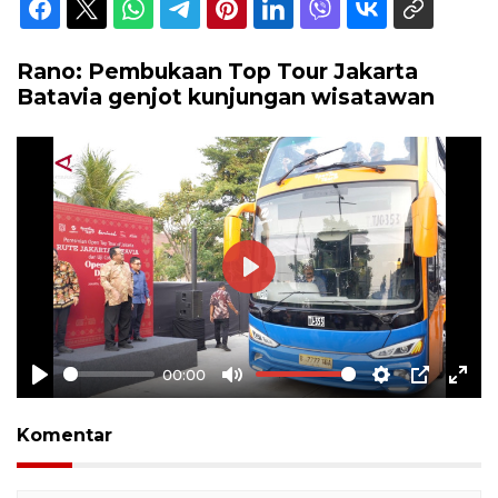
Rano: Pembukaan Top Tour Jakarta
Batavia genjot kunjungan wisatawan
Play
00:00
Play
Mute
Settings
PIP
Ente
full
Komentar