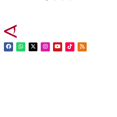
Terkini
Berita
Top News
Ngabuburit
Terpopuler
Hidangan
Foto
Info Mudik
Video
Tokoh
Infografik
Tausiyah