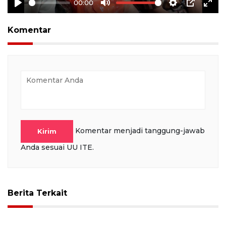
00:00
Play
Mute
Settings
PIP
Ente
full
Komentar
Komentar menjadi tanggung-jawab
Kirim
Anda sesuai UU ITE.
Berita Terkait