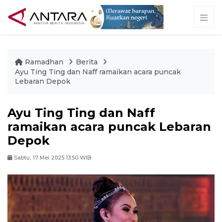
Ramadhan
Berita
Ayu Ting Ting dan Naff ramaikan acara puncak
Lebaran Depok
Ayu Ting Ting dan Naff
ramaikan acara puncak Lebaran
Depok
Sabtu, 17 Mei 2025 13:50 WIB