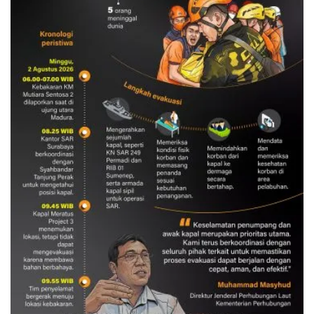
Evakuasi korban kebakaran KM
Mutiara Sentosa 2
3 Agustus 2026