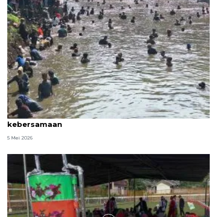
Wawali: Lebaran Depok cermin keguyuban dan
kebersamaan
5 Mei 2026