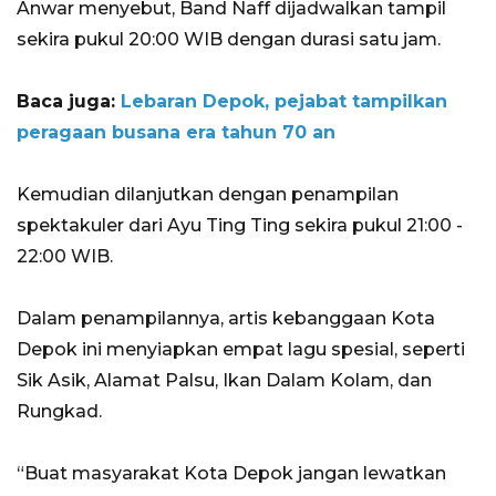
Anwar menyebut, Band Naff dijadwalkan tampil
sekira pukul 20:00 WIB dengan durasi satu jam.
Baca juga:
Lebaran Depok, pejabat tampilkan
peragaan busana era tahun 70 an
Kemudian dilanjutkan dengan penampilan
spektakuler dari Ayu Ting Ting sekira pukul 21:00 -
22:00 WIB.
Dalam penampilannya, artis kebanggaan Kota
Depok ini menyiapkan empat lagu spesial, seperti
Sik Asik, Alamat Palsu, Ikan Dalam Kolam, dan
Rungkad.
“Buat masyarakat Kota Depok jangan lewatkan