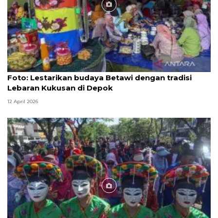
Foto
Foto: Lestarikan budaya Betawi dengan tradisi
Lebaran Kukusan di Depok
12 April 2026