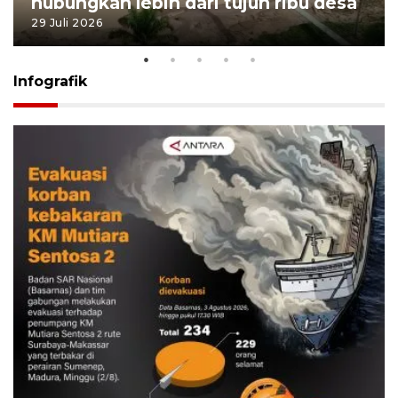
hubungkan lebih dari tujuh ribu desa
29 Juli 2026
Infografik