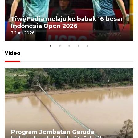
Tiwi/Fadia melaju ke babak 16 besar
Indonesia Open 2026
3 Juni 2026
Video
Program Jembatan Garuda