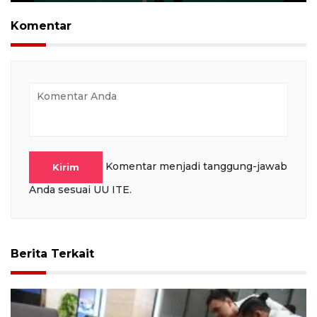
Play
Mute
Settings
PIP
Ente
full
Komentar
Komentar menjadi tanggung-jawab
Kirim
Anda sesuai UU ITE.
Berita Terkait