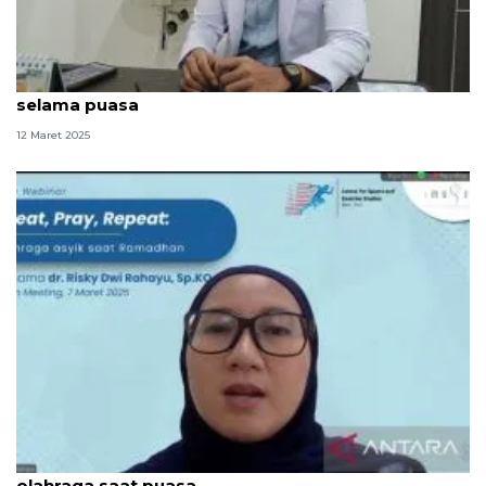
Dokter kasih tips 3T olahraga agar tetap bugar
selama puasa
12 Maret 2025
Ibu hamil disarankan skrining kehamilan sebelum
olahraga saat puasa