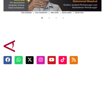
Mutiara Sentosa 2
3 Agustus 2026
Terkini
Berita
Top News
Ngabuburit
Terpopuler
Hidangan
Foto
Info Mudik