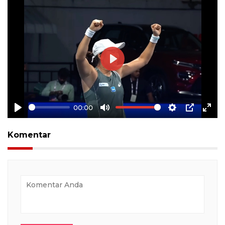
Play
00:00
Play
Mute
Settings
PIP
Ente
full
Komentar