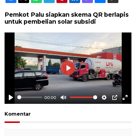
Pemkot Palu siapkan skema QR berlapis
untuk pembelian solar subsidi
Play
00:00
Play
Mute
Settings
PIP
Ente
full
Komentar