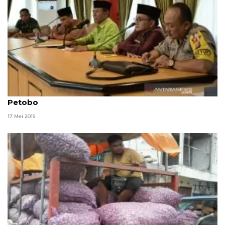
Pemkot Palu shalat Ied bersama korban likuifaksi
Petobo
17 Mei 2019