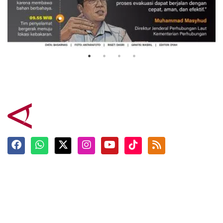
Evakuasi korban kebakaran KM
Mutiara Sentosa 2
3 Agustus 2026
Terkini
Berita
Top News
Ngabuburit
Terpopuler
Hidangan