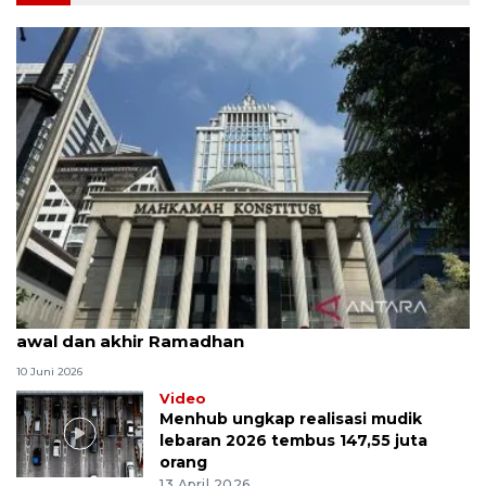
MK uji materi UU Peradilan Agama perihal isbat
awal dan akhir Ramadhan
10 Juni 2026
Video
Menhub ungkap realisasi mudik
lebaran 2026 tembus 147,55 juta
orang
13 April 2026