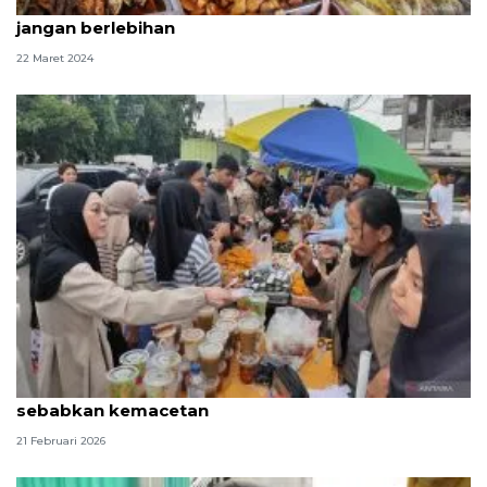
"Takjil War" berkah Ramadhan, tapi hati-hati
jangan berlebihan
22 Maret 2024
Pedagang takjil di Jakut diimbau tertib agar tidak
sebabkan kemacetan
21 Februari 2026