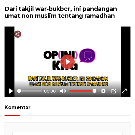
Dari takjil war-bukber, ini pandangan
umat non muslim tentang ramadhan
Play
00:00
Play
Mute
Settings
PIP
Ente
full
Komentar