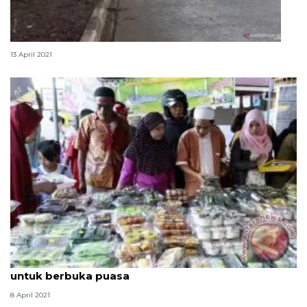
Hujan deras, pedagang takjil di BKT sepi pembeli
13 April 2021
Pemkot Jakpus tak larang masjid sediakan takjil
untuk berbuka puasa
8 April 2021