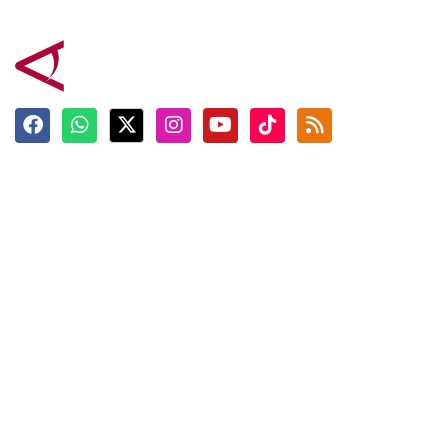
Terkini
Berita
Top News
Ngabuburit
Terpopuler
Hidangan
Foto
Info Mudik
Video
Tokoh
Infografik
Tausiyah
English
Jadwal Imsak