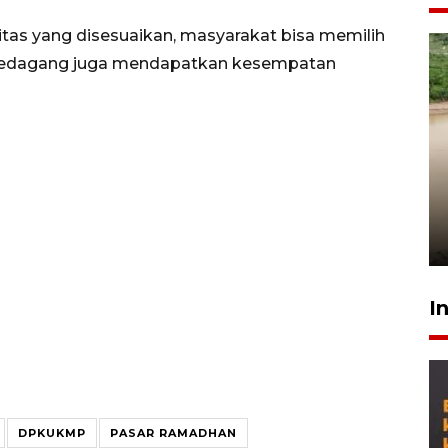
itas yang disesuaikan, masyarakat bisa memilih
pedagang juga mendapatkan kesempatan
Gabung Persebaya, striker
timnas Ramadhan Sananta
kembali asah naluri
9 Juli 2026
I
DPKUKMP
PASAR RAMADHAN