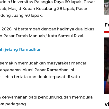
ddin Universitas Palangka Raya 60 lapak, Pasar
apak, Masjid Kubah Kecubung 38 lapak, Pasar
dung Juang 40 lapak.
F
 2026 ini bertambah dengan hadirnya dua lokasi
n Pasar Datah Manuah,” kata Samsul Rizal.
rah jelang Ramadhan
 semakin memudahkan masyarakat mencari
Lebaran Betawi 2026, ajang
 Penyebaran lokasi Pasar Ramadhan ini
silaturahim masyarakat dan
upaya pelestarian budaya di
i lebih tertata dan tidak terpusat di satu
Ibu Kota
11 April 2026
kan kenyamanan bagi pengunjung, dan membuka
V
ara pedagang.