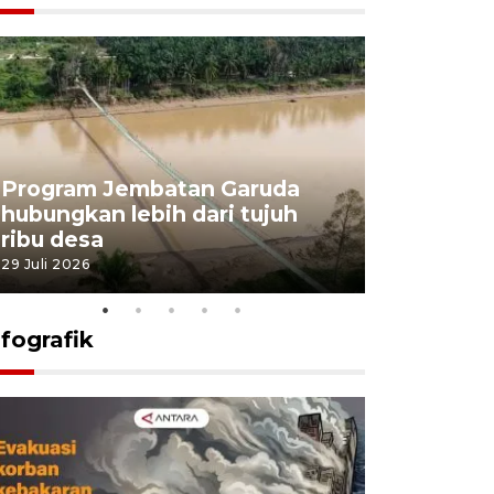
Program Jembatan Garuda
Pemerint
hubungkan lebih dari tujuh
pembangu
ribu desa
dukung k
29 Juli 2026
29 Juli 2026
nfografik