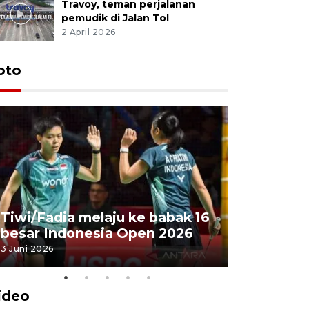
Travoy, teman perjalanan
pemudik di Jalan Tol
2 April 2026
oto
Penyembe
Tiwi/Fadia melaju ke babak 16
milik Pre
besar Indonesia Open 2026
Masjid Ist
3 Juni 2026
28 Mei 2026
ideo