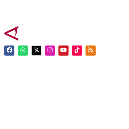
Terkini
Berita
Top News
Ngabuburit
Terpopuler
Hidangan
Foto
Info Mudik
Video
Tokoh
Infografik
Tausiyah