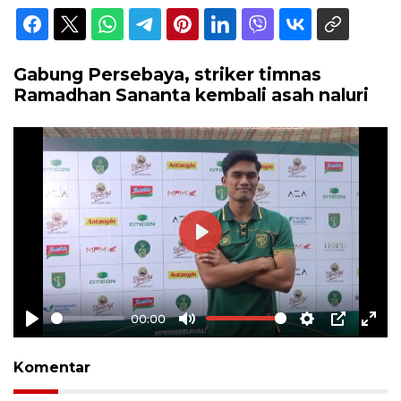
Gabung Persebaya, striker timnas
Ramadhan Sananta kembali asah naluri
Play
00:00
Play
Mute
Settings
PIP
Ente
full
Komentar