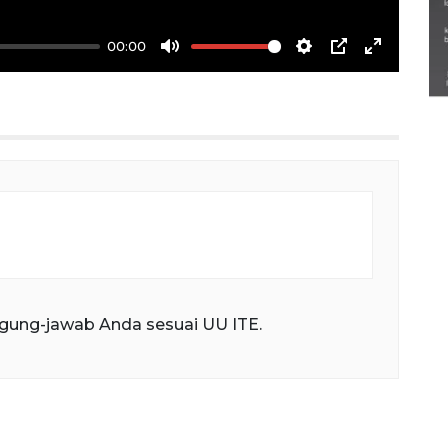
Semarak Lebaran Ketupat di
00:00
berbagai daerah
Mute
Settings
PIP
Enter
28 Maret 2026
fullscree
gung-jawab Anda sesuai UU ITE.