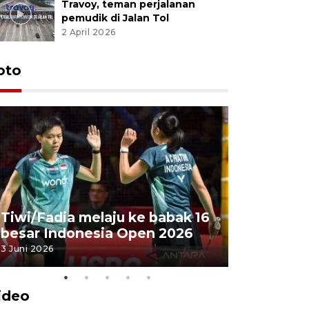
Travoy, teman perjalanan
pemudik di Jalan Tol
2 April 2026
oto
Penyembe
Tiwi/Fadia melaju ke babak 16
milik Pre
besar Indonesia Open 2026
Masjid Ist
3 Juni 2026
28 Mei 2026
ideo