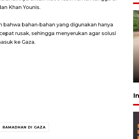
dan Khan Younis.
 bahwa bahan-bahan yang digunakan hanya
epat rusak, sehingga menyerukan agar solusi
masuk ke Gaza.
Gabung Persebaya, striker
timnas Ramadhan Sananta
kembali asah naluri
9 Juli 2026
I
RAMADHAN DI GAZA