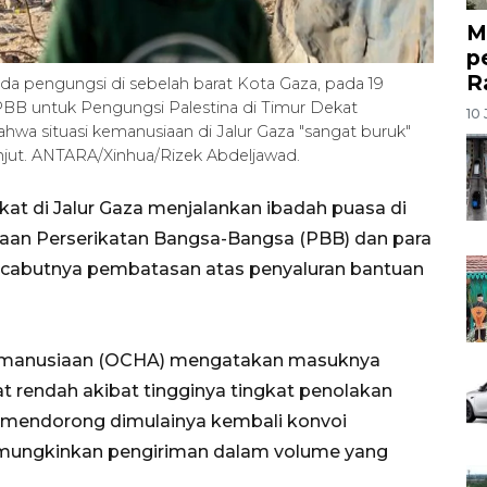
M
p
R
enda pengungsi di sebelah barat Kota Gaza, pada 19
PBB untuk Pengungsi Palestina di Timur Dekat
10 
a situasi kemanusiaan di Jalur Gaza "sangat buruk"
njut. ANTARA/Xinhua/Rizek Abdeljawad.
at di Jalur Gaza menjalankan ibadah puasa di
an Perserikatan Bangsa-Bangsa (PBB) dan para
icabutnya pembatasan atas penyaluran bantuan
Kemanusiaan (OCHA) mengatakan masuknya
t rendah akibat tingginya tingkat penolakan
rus mendorong dimulainya kembali konvoi
emungkinkan pengiriman dalam volume yang