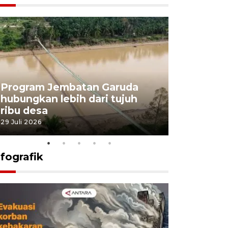
Program Jembatan Garuda
Pemerint
hubungkan lebih dari tujuh
pembangu
ribu desa
dukung k
29 Juli 2026
29 Juli 2026
nfografik