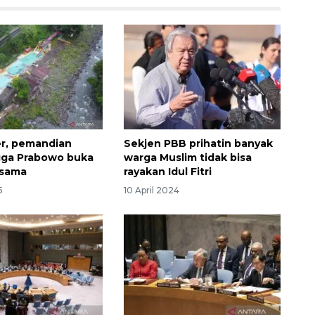
r, pemandian
Sekjen PBB prihatin banyak
ngga Prabowo buka
warga Muslim tidak bisa
rsama
rayakan Idul Fitri
5
10 April 2024