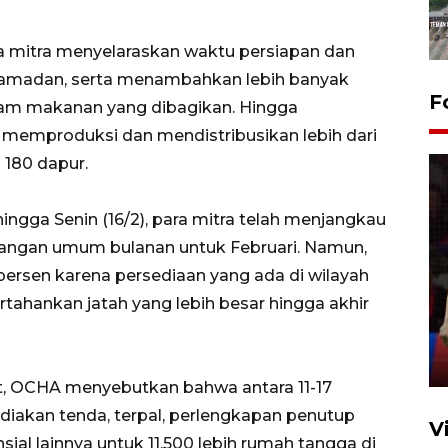
 mitra menyelaraskan waktu persiapan dan
Ramadan, serta menambahkan lebih banyak
F
lam makanan yang dibagikan. Hingga
ra memproduksi dan mendistribusikan lebih dari
i 180 dapur.
gga Senin (16/2), para mitra telah menjangkau
 pangan umum bulanan untuk Februari. Namun,
Lebaran Betawi 2026, ajang
 persen karena persediaan yang ada di wilayah
silaturahim masyarakat dan
ahankan jatah yang lebih besar hingga akhir
upaya pelestarian budaya di
Ibu Kota
11 April 2026
, OCHA menyebutkan bahwa antara 11-17
diakan tenda, terpal, perlengkapan penutup
V
sial lainnya untuk 11.500 lebih rumah tangga di