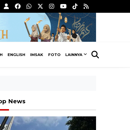
AH
ENGLISH
IMSAK
FOTO
LAINNYA
op News