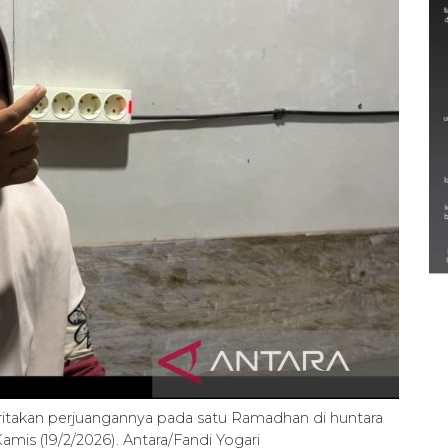
Semarak Lebaran Ketupat di
berbagai daerah
28 Maret 2026
ritakan perjuangannya pada satu Ramadhan di huntara
is (19/2/2026). Antara/Fandi Yogari