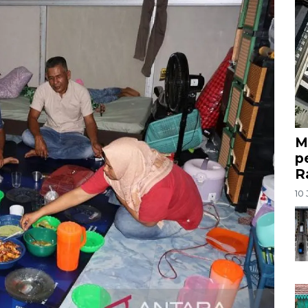
M
p
R
10 