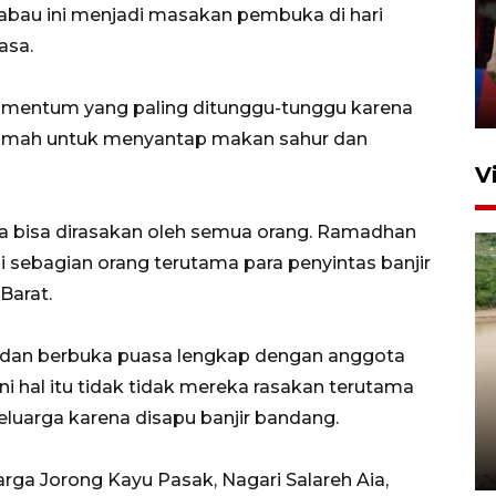
kabau ini menjadi masakan pembuka di hari
silaturahim masyarakat dan
asa.
upaya pelestarian budaya di
Ibu Kota
11 April 2026
entum yang paling ditunggu-tunggu karena
rumah untuk menyantap makan sahur dan
V
a bisa dirasakan oleh semua orang. Ramadhan
i sebagian orang terutama para penyintas banjir
Barat.
 dan berbuka puasa lengkap dengan anggota
Gabung Persebaya, striker
ni hal itu tidak tidak mereka rasakan terutama
timnas Ramadhan Sananta
luarga karena disapu banjir bandang.
kembali asah naluri
9 Juli 2026
warga Jorong Kayu Pasak, Nagari Salareh Aia,