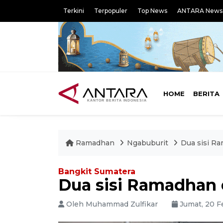
Terkini
Terpopuler
Top News
ANTARA News
HOME
BERITA
Ramadhan
Ngabuburit
Dua sisi R
Bangkit Sumatera
Dua sisi Ramadhan 
Oleh Muhammad Zulfikar
Jumat, 20 F