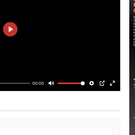
Play
00:00
Mute
Settings
PIP
Enter
fullscree