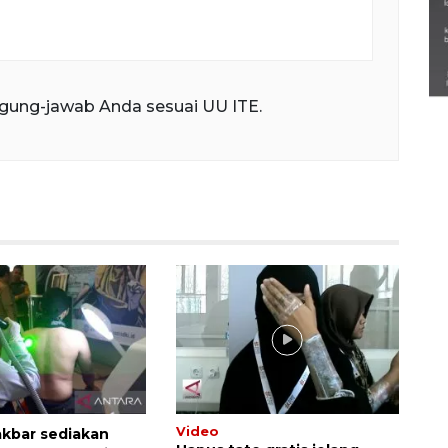
Semarak Lebaran Ketupat di
berbagai daerah
28 Maret 2026
gung-jawab Anda sesuai UU ITE.
Video
kbar sediakan