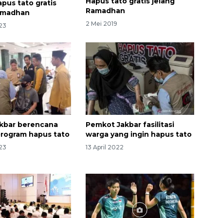
Hapus tato gratis jelang
pus tato gratis
Ramadhan
amadhan
2 Mei 2019
23
kbar berencana
Pemkot Jakbar fasilitasi
program hapus tato
warga yang ingin hapus tato
23
13 April 2022