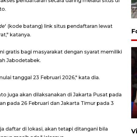
ses pendaftaran secara daring melalui situs di
to.
de
' (kode batang) link situs pendaftaran lewat
F
t," katanya.
ini gratis bagi masyarakat dengan syarat memiliki
yah Jabodetabek.
lai tanggal 23 Februari 2026," kata dia.
Lebaran Betawi 2026, ajang
silaturahim masyarakat dan
tato juga akan dilaksanakan di Jakarta Pusat pada
upaya pelestarian budaya di
Ibu Kota
atan pada 26 Februari dan Jakarta Timur pada 3
11 April 2026
a daftar di lokasi, akan tetapi ditangani bila
V