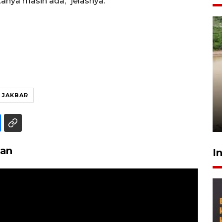
anya masih ada," jelasnya.
Gabung Persebaya, striker
timnas Ramadhan Sananta
 JAKBAR
kembali asah naluri
9 Juli 2026
han
I