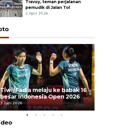
Travoy, teman perjalanan
pemudik di Jalan Tol
2 April 2026
oto
Penyembe
Tiwi/Fadia melaju ke babak 16
milik Pre
besar Indonesia Open 2026
Masjid Ist
3 Juni 2026
28 Mei 2026
ideo