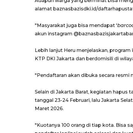
Adapun warga yang berminat bisa mengak
alamat baznasbazisdki.id/daftarhapusta
"Masyarakat juga bisa mendapat '
barco
akun instagram @baznasbazisjakartabara
Lebih lanjut Heru menjelaskan, program 
KTP DKI Jakarta dan berdomisili di wila
"Pendaftaran akan dibuka secara resmi mu
Selain di Jakarta Barat, kegiatan hapus 
tanggal 23-24 Februari, lalu Jakarta Sel
Maret 2026.
"Kuotanya 100 orang di tiap kota. Bisa saj