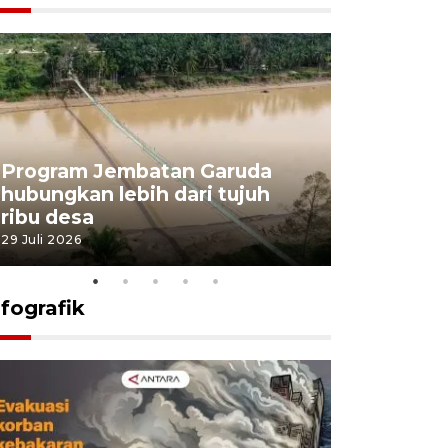
Program Jembatan Garuda
Pemerint
hubungkan lebih dari tujuh
pembangu
ribu desa
dukung k
29 Juli 2026
29 Juli 2026
nfografik