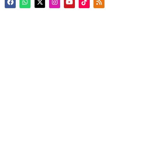
Terkini
Berita
Top News
Ngabuburit
Terpopuler
Hidangan
Foto
Info Mudik
Video
Tokoh
Infografik
Tausiyah
English
Jadwal Imsak
Karkhas
ANTARA News English
Anti Hoaks
Masuk
ANTARA Interaktif
Ketentuan Penggunaan