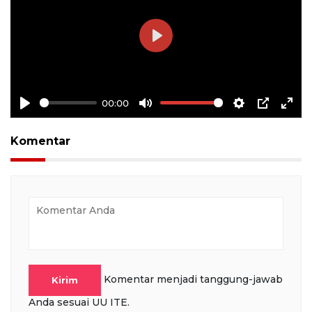
Play
00:00
Play
Mute
Settings
PIP
Ente
full
Komentar
Komentar menjadi tanggung-jawab
Kirim
Anda sesuai UU ITE.