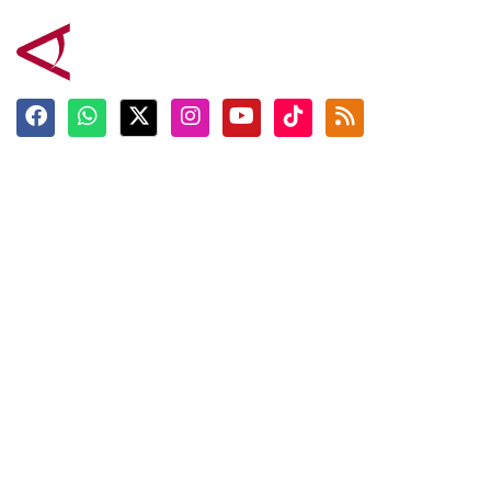
Terkini
Berita
Top News
Ngabuburit
Terpopuler
Hidangan
Foto
Info Mudik
Video
Tokoh
Infografik
Tausiyah
English
Jadwal Imsak