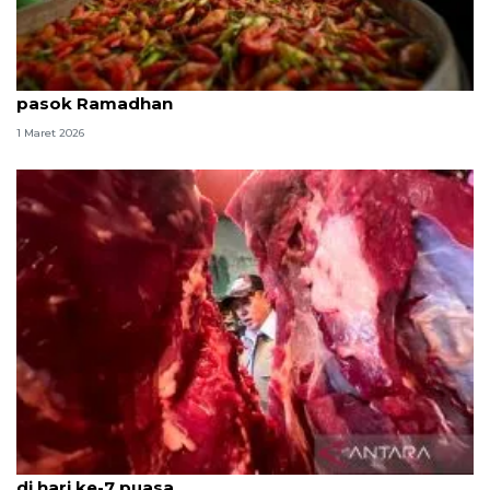
Bapanas pangan strategis wilayah Jatim stabil
pasok Ramadhan
1 Maret 2026
Harga daging sapi Rp137.867/kg, telur Rp30.725/kg
di hari ke-7 puasa