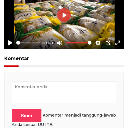
Play
00:00
Play
Mute
Settings
PIP
Ente
full
Komentar
Komentar menjadi tanggung-jawab
Kirim
Anda sesuai UU ITE.