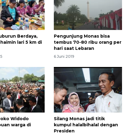
uburun Berdaya,
Pengunjung Monas bisa
aimin lari 5 km di
tembus 70-80 ribu orang per
hari saat Lebaran
25
6 Juni 2019
Joko Widodo
Silang Monas jadi titik
ibuan warga di
kumpul halalbihalal dengan
Presiden