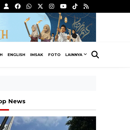
AH
ENGLISH
IMSAK
FOTO
LAINNYA
op News