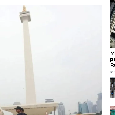
M
p
R
10 