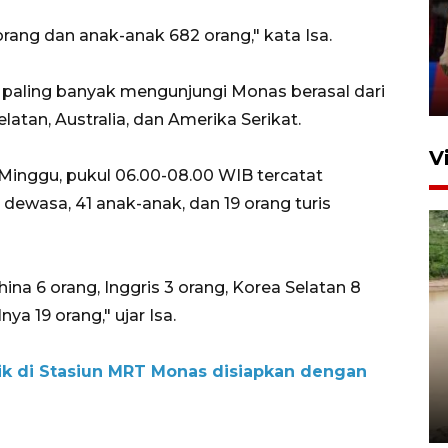
silaturahim masyarakat dan
orang dan anak-anak 682 orang," kata Isa.
upaya pelestarian budaya di
Ibu Kota
paling banyak mengunjungi Monas berasal dari
11 April 2026
latan, Australia, dan Amerika Serikat.
V
Minggu, pukul 06.00-08.00 WIB tercatat
 dewasa, 41 anak-anak, dan 19 orang turis
na 6 orang, Inggris 3 orang, Korea Selatan 8
ya 19 orang," ujar Isa.
Gabung Persebaya, striker
timnas Ramadhan Sananta
ik di Stasiun MRT Monas disiapkan dengan
kembali asah naluri
9 Juli 2026