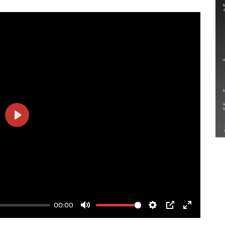
Semarak Lebaran Ketupat di
berbagai daerah
Play
28 Maret 2026
00:00
Mute
Settings
PIP
Enter