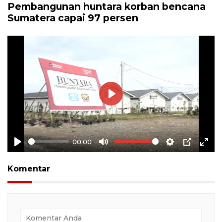
Pembangunan huntara korban bencana
Sumatera capai 97 persen
Play
00:00
Play
Mute
Settings
PIP
Ente
full
Komentar