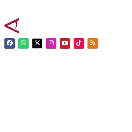
Terkini
Berita
Top News
Ngabuburit
Terpopuler
Hidangan
Foto
Info Mudik
Video
Tokoh
Infografik
Tausiyah
English