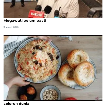
Seskab: Iftar Ramadhan, Jokowi--SBY hadir,
Megawati belum pasti
3 Maret 2026
Berbagai hidangan buka puasa yang populer dari
seluruh dunia