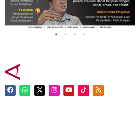
Evakuasi korban kebakaran KM
Mutiara Sentosa 2
3 Agustus 2026
Terkini
Berita
Top News
Ngabuburit
Terpopuler
Hidangan