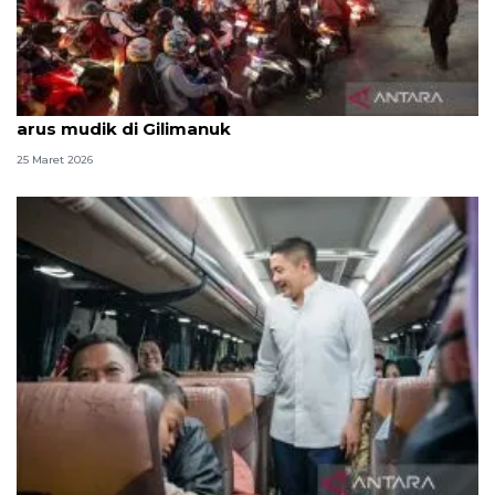
Menteri PU dan Menhub akan bahas soal antrean
arus mudik di Gilimanuk
25 Maret 2026
Seskab dan Menhub tinjau puncak arus balik di