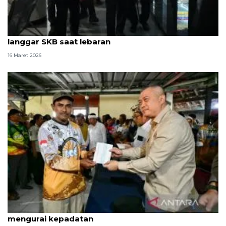
Menhub tidak akan biarkan angkutan barang
langgar SKB saat lebaran
16 Maret 2026
Menhub minta pemudik manfaatkan WFA demi
mengurai kepadatan